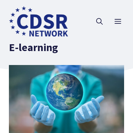
Przejdź
do
ME
treści
E-learning