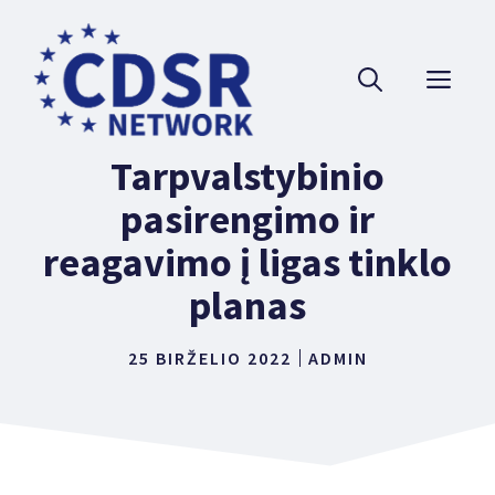
Pereiti
prie
MEN
turinio
Tarpvalstybinio
pasirengimo ir
reagavimo į ligas tinklo
planas
25 BIRŽELIO 2022
ADMIN