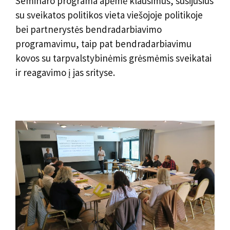
Seminaro programa apėmė klausimus, susijusius
su sveikatos politikos vieta viešojoje politikoje
bei partnerystės bendradarbiavimo
programavimu, taip pat bendradarbiavimu
kovos su tarpvalstybinėmis grėsmėmis sveikatai
ir reagavimo į jas srityse.