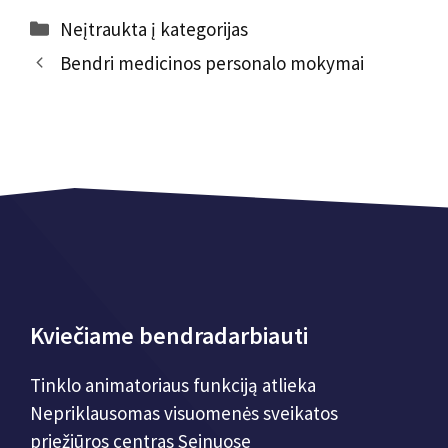
Kategorijos
Neįtraukta į kategorijas
Įrašo
Bendri medicinos personalo mokymai
navigacija
Kviečiame bendradarbiauti
Tinklo animatoriaus funkciją atlieka
Nepriklausomas visuomenės sveikatos
priežiūros centras Seinuose